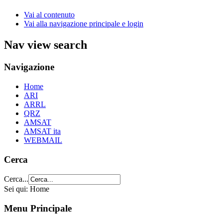
Vai al contenuto
Vai alla navigazione principale e login
Nav view search
Navigazione
Home
ARI
ARRL
QRZ
AMSAT
AMSAT ita
WEBMAIL
Cerca
Cerca...
Sei qui:
Home
Menu Principale