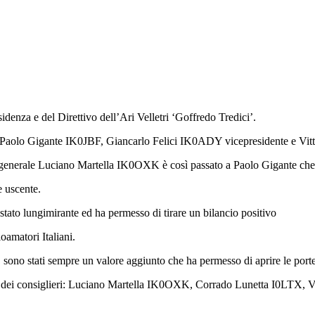
idenza e del Direttivo dell’Ari Velletri ‘Goffredo Tredici’.
te Paolo Gigante IK0JBF, Giancarlo Felici IK0ADY vicepresidente e Vit
al generale Luciano Martella IK0OXK è così passato a Paolo Gigante che 
e uscente.
 stato lungimirante ed ha permesso di tirare un bilancio positivo
oamatori Italiani.
e, sono stati sempre un valore aggiunto che ha permesso di aprire le porte
one dei consiglieri: Luciano Martella IK0OXK, Corrado Lunetta I0LTX,