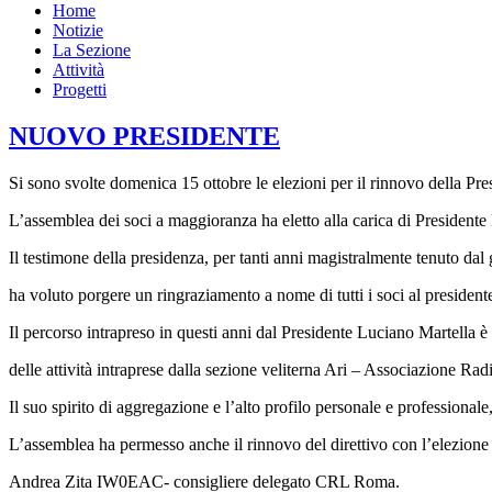
Home
Notizie
La Sezione
Attività
Progetti
NUOVO PRESIDENTE
Si sono svolte domenica 15 ottobre le elezioni per il rinnovo della Pres
L’assemblea dei soci a maggioranza ha eletto alla carica di Presiden
Il testimone della presidenza, per tanti anni magistralmente tenuto d
ha voluto porgere un ringraziamento a nome di tutti i soci al president
Il percorso intrapreso in questi anni dal Presidente Luciano Martella è
delle attività intraprese dalla sezione veliterna Ari – Associazione Radi
Il suo spirito di aggregazione e l’alto profilo personale e professional
L’assemblea ha permesso anche il rinnovo del direttivo con l’elezi
Andrea Zita IW0EAC- consigliere delegato CRL Roma.